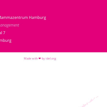
g Mammazentrum Hamburg
management
l 7
amburg
Made with ❤ by idel.org