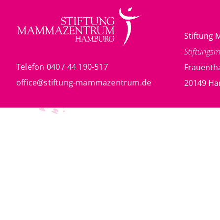
Stiftun
Stiftungs
Telefon 040 / 44 190-517
Frauentha
office@stiftung-mammazentrum.de
20149 H