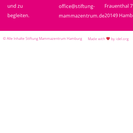
und zu
Frauenthal 7
office@stiftung-
begleiten.
20149 Hamb
mammazentrum.de
© Alle Inhalte Stiftung Mammazentrum Hamburg
Made with
by idel.org