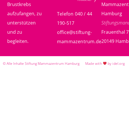
Brustkrebs
Mammazent
aufzufangen, zu
Hamburg
Telefon 040 / 44
unterstützen
Stiftungsma
190-517
und zu
Frauenthal 7
office@stiftung-
begleiten.
20149 Hamb
mammazentrum.de
© Alle Inhalte Stiftung Mammazentrum Hamburg
Made with
by idel.org