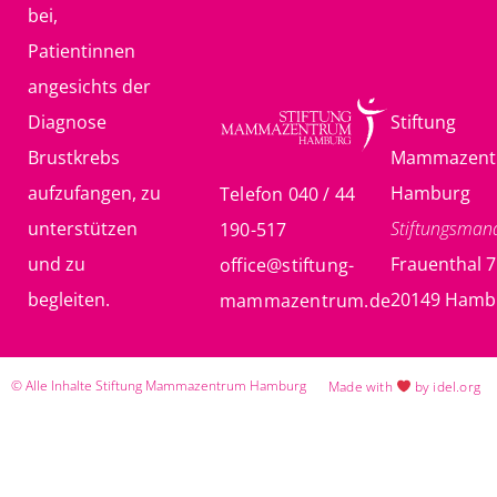
bei,
Patientinnen
angesichts der
Diagnose
Stiftung
Brustkrebs
Mammazent
aufzufangen, zu
Hamburg
Telefon 040 / 44
unterstützen
Stiftungsma
190-517
und zu
Frauenthal 7
office@stiftung-
begleiten.
20149 Hamb
mammazentrum.de
© Alle Inhalte Stiftung Mammazentrum Hamburg
Made with
by idel.org