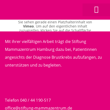
Sie sehen gerade einen Platzhalterinhalt von
Vimeo
. Um auf den eigentlichen Inhalt
zuzugreifen, klicken Sie auf die Schaltfläche
unten. Bitte beachten Sie, dass dabei Daten an
Drittanbieter weitergegeben werden.
Mit ihrer vielfältigen Arbeit trägt die Stiftung
Mehr Informationen
Mammazentrum Hamburg dazu bei, Patientinnen
Inhalt entsperren
angesichts der Diagnose Brustkrebs aufzufangen, zu
Erforderlichen Service akzeptieren und
unterstützen und zu begleiten.
Inhalte entsperren
Telefon 040 / 44 190-517
office@stiftung-mammazentrum.de