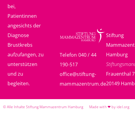
bei,
Patientinnen
angesichts der
Diagnose
Stiftung
Brustkrebs
Mammazent
aufzufangen, zu
Hamburg
Telefon 040 / 44
unterstützen
Stiftungsma
190-517
und zu
Frauenthal 7
office@stiftung-
begleiten.
20149 Hamb
mammazentrum.de
© Alle Inhalte Stiftung Mammazentrum Hamburg
Made with ❤ by idel.org