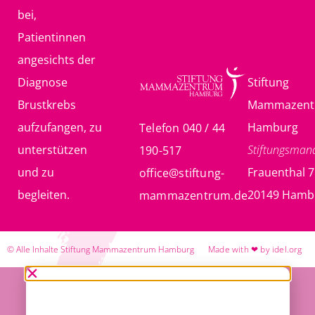
bei,
Patientinnen
angesichts der
Diagnose
Stiftung
Brustkrebs
Mammazent
aufzufangen, zu
Hamburg
Telefon 040 / 44
unterstützen
Stiftungsma
190-517
und zu
Frauenthal 7
office@stiftung-
begleiten.
20149 Hamb
mammazentrum.de
© Alle Inhalte Stiftung Mammazentrum Hamburg
Made with ❤ by idel.org