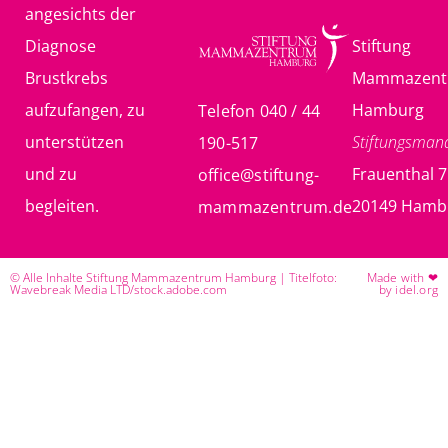
angesichts der
Diagnose
Stiftung
Brustkrebs
Mammazent
aufzufangen, zu
Hamburg
Telefon 040 / 44
unterstützen
Stiftungsma
190-517
und zu
Frauenthal 7
office@stiftung-
begleiten.
20149 Hamb
mammazentrum.de
© Alle Inhalte Stiftung Mammazentrum Hamburg | Titelfoto:
Made with ❤
Wavebreak Media LTD/stock.adobe.com
by idel.org