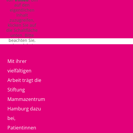
auf den
eigentlichen
Inhalt
zuzugreifen,
klicken Sie auf
die Schaltfläche
unten. Bitte
beachten Sie,
dass dabei
Daten an
Drittanbieter
weitergegeben
Mit ihrer
werden.
vielfältigen
Mehr
Informationen
Arbeit trägt die
Inhalt
Stiftung
entsperren
Mammazentrum
Erforderlichen
Hamburg dazu
Service
bei,
akzeptieren
und Inhalte
Patientinnen
entsperren