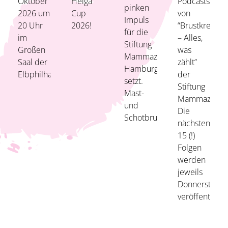
Podcasts
Oktober
Helga
pinken
von
2026 um
Cup
Impuls
“Brustkrebs
20 Uhr
2026!
für die
– Alles,
im
Stiftung
was
Großen
Mammazentrum
zählt”
Saal der
Hamburg
der
Elbphilharmonie!
setzt.
Stiftung
Mast-
Mammazentr
und
Die
Schotbruch!
nächsten
15 (!)
Folgen
werden
jeweils
Donnerstags
veröffentlicht.