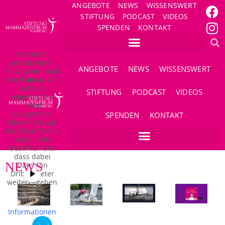
ANGEBOTE
NEWS
WISSENSWERT
STIFTUNG
PODCAST
VIDEOS
SPENDEN
KONTAKT
Sie sehen
gerade einen
ANGEBOTE
NEWS
WISSENSWERT
Platzhalterinhalt
von
Vimeo
. Um
auf den
STIFTUNG
PODCAST
VIDEOS
eigentlichen
Inhalt
zuzugreifen,
SPENDEN
KONTAKT
klicken Sie auf
die Schaltfläche
unten. Bitte
beachten Sie,
dass dabei
NEWS
Daten an
Drittanbieter
weitergegeben
werden.
Mehr
Informationen