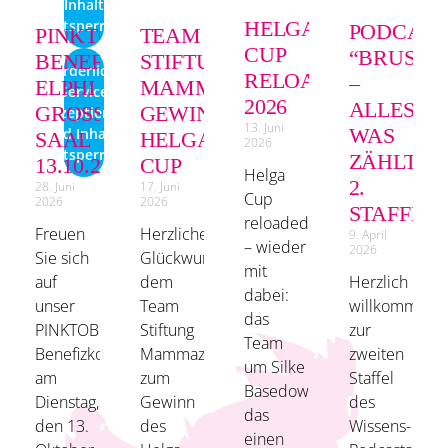
Inhalt
entsperren
HELGA
PODCAST
PINKTOBER-
TEAM
CUP
“BRUSTK
BENEFIZKONZERT
STIFTUNG
Erforderlichen
RELOADED
–
ELPHI
MAMMAZENTRUM
Service
2026
ALLES,
GROSSER S
GEWINNT
akzeptieren
13. Juni
WAS
und Inhalte
AAL 1
HELGA
2026
entsperren
ZÄHLT.”
3.10.26
CUP
Helga
2.
28. Juni
17. Juni
Cup
2026
2026
STAFFEL!
reloaded
Freuen
Herzlichen
9. April
– wieder
2026
Sie sich
Glückwunsch
mit
Herzlich
auf
dem
dabei:
willkommen
unser
Team
das
zur
PINKTOBER-
Stiftung
Team
zweiten
Benefizkonzert
Mammazentrum
um Silke
Staffel
am
zum
Basedow,
des
Dienstag,
Gewinn
das
Wissens-
den 13.
des
einen