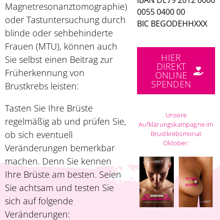
IBAN DE79 2012 0000
Magnetresonanztomographie)
0055 0400 00
oder Tastuntersuchung durch
BIC BEGODEHHXXX
blinde oder sehbehinderte
Frauen (MTU), können auch
HIER
Sie selbst einen Beitrag zur
DIREKT
Früherkennung von
ONLINE
SPENDEN
Brustkrebs leisten:
Tasten Sie Ihre Brüste
Unsere
regelmäßig ab und prüfen Sie,
Aufklärungskampagne im
ob sich eventuell
Brustkrebsmonat
Oktober:
Veränderungen bemerkbar
machen. Denn Sie kennen
Ihre Brüste am besten. Seien
Sie achtsam und testen Sie
sich auf folgende
Veränderungen: