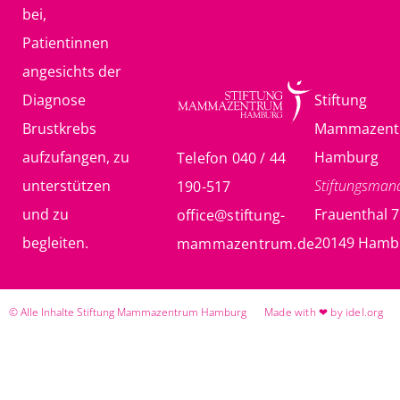
bei,
Patientinnen
angesichts der
Diagnose
Stiftung
Brustkrebs
Mammazent
aufzufangen, zu
Hamburg
Telefon 040 / 44
unterstützen
Stiftungsma
190-517
und zu
Frauenthal 7
office@stiftung-
begleiten.
20149 Hamb
mammazentrum.de
© Alle Inhalte Stiftung Mammazentrum Hamburg
Made with ❤ by idel.org