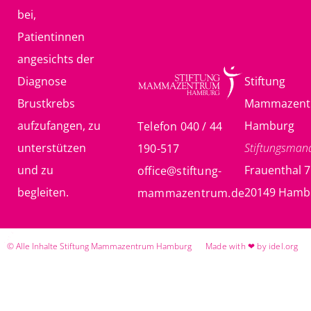
bei,
Patientinnen
angesichts der
Diagnose
Stiftung
Brustkrebs
Mammazent
aufzufangen, zu
Hamburg
Telefon 040 / 44
unterstützen
Stiftungsma
190-517
und zu
Frauenthal 7
office@stiftung-
begleiten.
20149 Hamb
mammazentrum.de
© Alle Inhalte Stiftung Mammazentrum Hamburg
Made with ❤ by idel.org