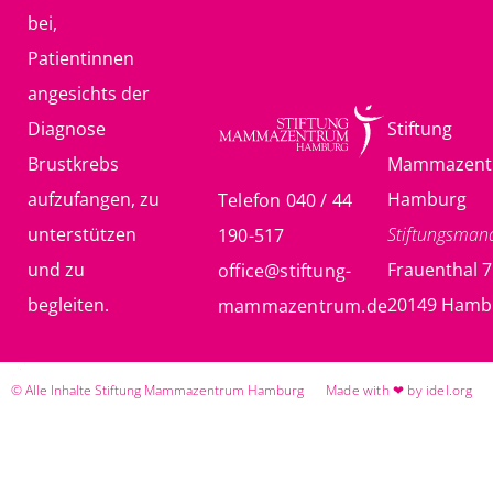
bei,
Patientinnen
angesichts der
Diagnose
Stiftung
Brustkrebs
Mammazent
aufzufangen, zu
Hamburg
Telefon 040 / 44
unterstützen
Stiftungsma
190-517
und zu
Frauenthal 7
office@stiftung-
begleiten.
20149 Hamb
mammazentrum.de
© Alle Inhalte Stiftung Mammazentrum Hamburg
Made with ❤ by idel.org