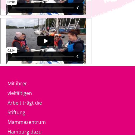
Mit ihrer
vielfältigen
Arbeit trägt die
Stiftung
Mammazentrum
Hamburg dazu