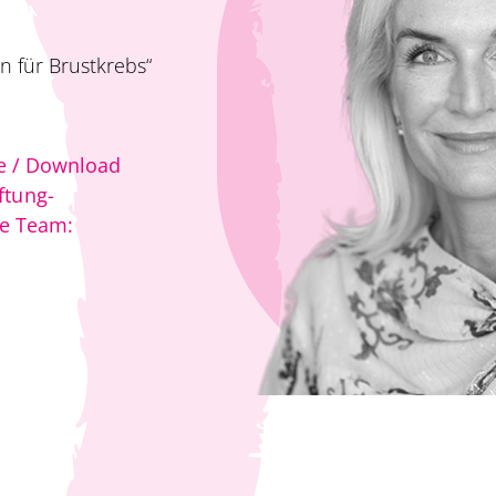
n für Brustkrebs“
te / Download
ftung-
re Team: