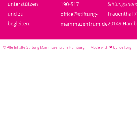
unterstützen
Stiftungsma
190-517
und zu
Frauenthal 7
office@stiftung-
begleiten.
20149 Hamb
mammazentrum.de
© Alle Inhalte Stiftung Mammazentrum Hamburg
Made with ❤ by idel.org