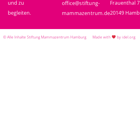
und zu
Frauenthal 7
office@stiftung-
begleiten.
20149 Hamb
mammazentrum.de
© Alle Inhalte Stiftung Mammazentrum Hamburg
Made with
by idel.org