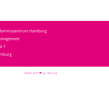
g Mammazentrum Hamburg
management
l 7
amburg
Made with ❤ by idel.org