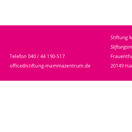
Stiftun
Stiftungs
Telefon 040 / 44 190-517
Frauentha
office@stiftung-mammazentrum.de
20149 H