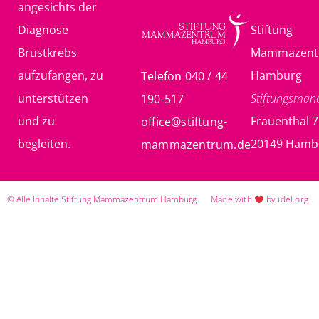
angesichts der
Diagnose
Stiftung
Brustkrebs
Mammazent
aufzufangen, zu
Hamburg
Telefon 040 / 44
unterstützen
Stiftungsma
190-517
und zu
Frauenthal 7
office@stiftung-
begleiten.
20149 Hamb
mammazentrum.de
© Alle Inhalte Stiftung Mammazentrum Hamburg
Made with
by idel.org