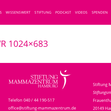
S
WISSENSWERT
STIFTUNG
PODCAST
VIDEOS
SPENDEN
R 1024×683
Stiftun
Stiftungs
Telefon 040 / 44 190-517
Frauentha
office@stiftung-mammazentrum.de
20149 H