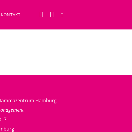
KONTAKT
g Mammazentrum Hamburg
management
l 7
amburg