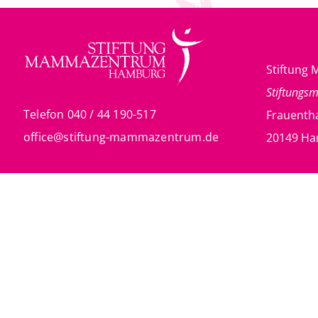
Stiftun
Stiftungs
Telefon 040 / 44 190-517
Frauentha
office@stiftung-mammazentrum.de
20149 H