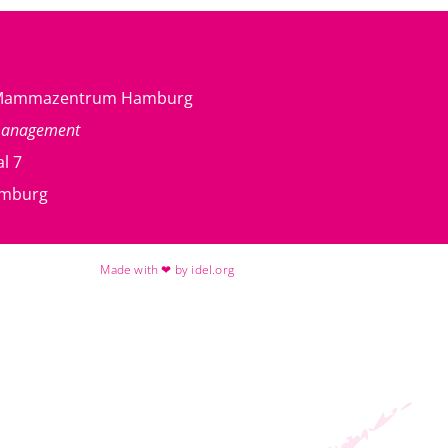
g Mammazentrum Hamburg
management
l 7
amburg
Made with ❤ by idel.org