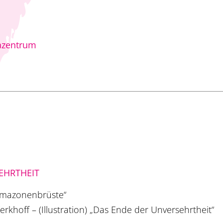
azentrum
EHRTHEIT
„Amazonenbrüste“
erkhoff – (Illustration) „Das Ende der Unversehrtheit“