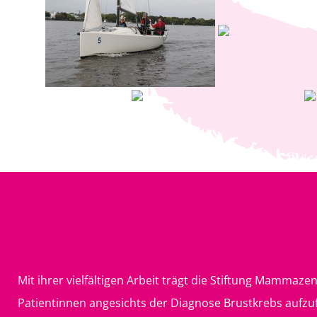
Mit ihrer vielfältigen Arbeit trägt die Stiftung Mamma
Patientinnen angesichts der Diagnose Brustkrebs aufzu