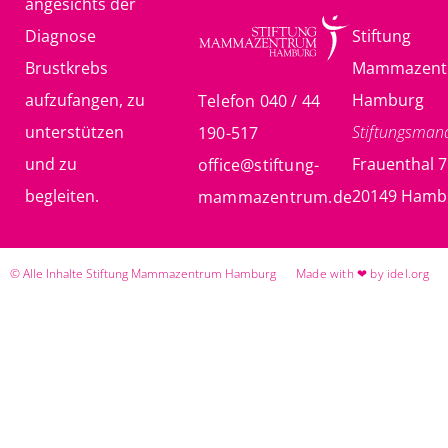
angesichts der
Diagnose
Stiftung
Brustkrebs
Mammazent
aufzufangen, zu
Hamburg
Telefon 040 / 44
unterstützen
Stiftungsma
190-517
und zu
Frauenthal 7
office@stiftung-
begleiten.
20149 Hamb
mammazentrum.de
© Alle Inhalte Stiftung Mammazentrum Hamburg
Made with ❤ by idel.org