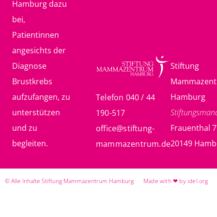
Hamburg dazu
bei,
Patientinnen
angesichts der
Diagnose
Stiftung
Brustkrebs
Mammazent
aufzufangen, zu
Hamburg
Telefon 040 / 44
unterstützen
Stiftungsma
190-517
und zu
Frauenthal 7
office@stiftung-
begleiten.
20149 Hamb
mammazentrum.de
© Alle Inhalte Stiftung Mammazentrum Hamburg
Made with ❤ by idel.org