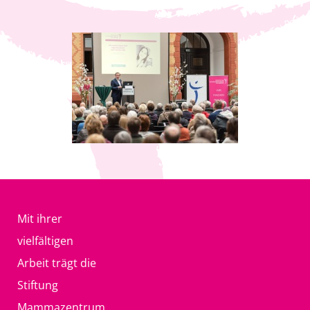
Mit ihrer
vielfältigen
Arbeit trägt die
Stiftung
Mammazentrum