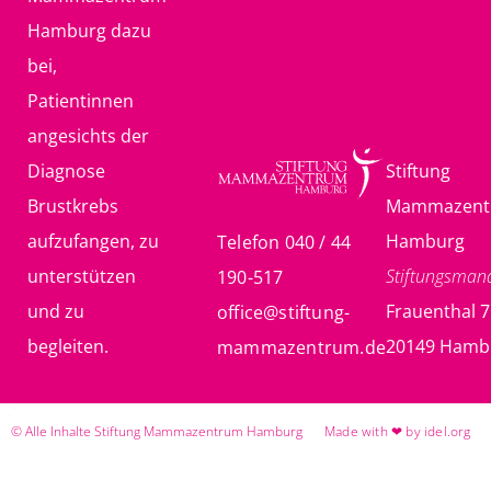
Hamburg dazu
bei,
Patientinnen
angesichts der
Diagnose
Stiftung
Brustkrebs
Mammazent
aufzufangen, zu
Hamburg
Telefon 040 / 44
unterstützen
Stiftungsma
190-517
und zu
Frauenthal 7
office@stiftung-
begleiten.
20149 Hamb
mammazentrum.de
© Alle Inhalte Stiftung Mammazentrum Hamburg
Made with ❤ by idel.org