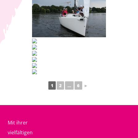
1
2
...
6
►
Mit ihrer
vielfältigen