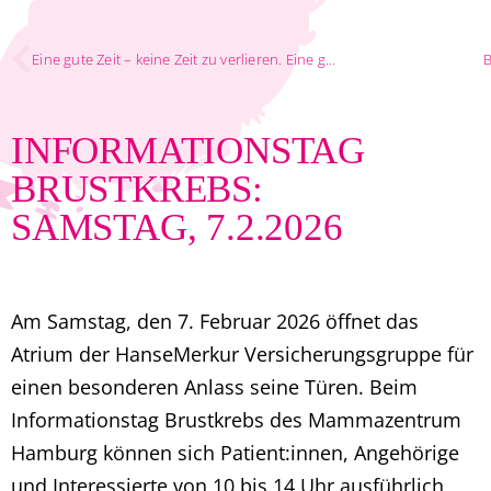
Eine gute Zeit – keine Zeit zu verlieren. Eine gute Zeit für Ihre Spende!
B
INFORMATIONSTAG
BRUSTKREBS:
SAMSTAG, 7.2.2026
Am Samstag, den 7. Februar 2026 öffnet das
Atrium der HanseMerkur Versicherungsgruppe für
einen besonderen Anlass seine Türen. Beim
Informationstag Brustkrebs des Mammazentrum
Hamburg können sich Patient:innen, Angehörige
und Interessierte von 10 bis 14 Uhr ausführlich