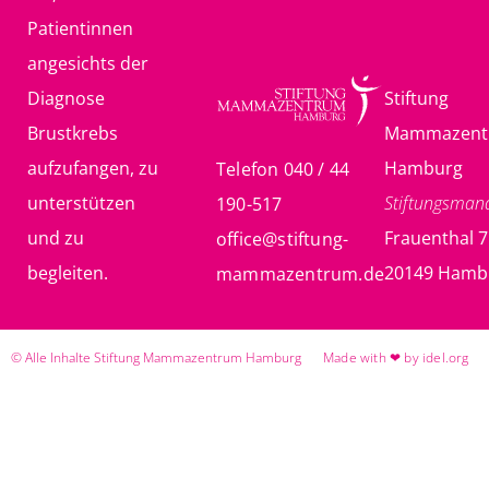
Patientinnen
angesichts der
Diagnose
Stiftung
Brustkrebs
Mammazent
aufzufangen, zu
Hamburg
Telefon 040 / 44
unterstützen
Stiftungsma
190-517
und zu
Frauenthal 7
office@stiftung-
begleiten.
20149 Hamb
mammazentrum.de
© Alle Inhalte Stiftung Mammazentrum Hamburg
Made with ❤ by idel.org