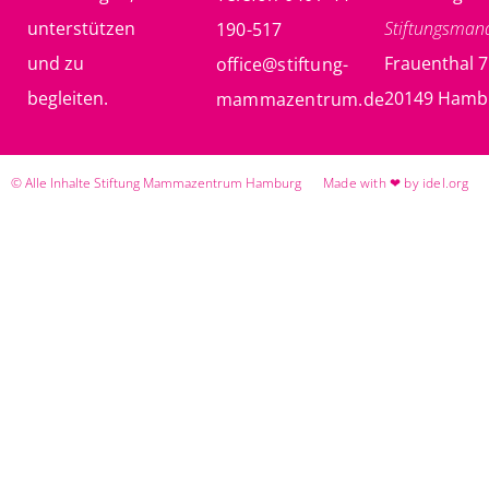
unterstützen
Stiftungsma
190-517
und zu
Frauenthal 7
office@stiftung-
begleiten.
20149 Hamb
mammazentrum.de
© Alle Inhalte Stiftung Mammazentrum Hamburg
Made with ❤ by idel.org