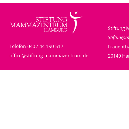
Stiftun
Stiftungs
Telefon 040 / 44 190-517
Frauentha
office@stiftung-mammazentrum.de
20149 H