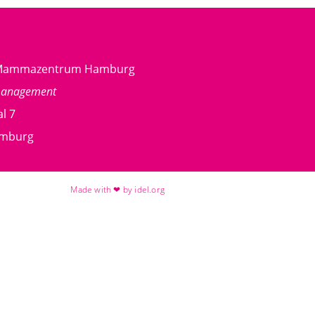
g Mammazentrum Hamburg
management
l 7
amburg
Made with ❤ by idel.org