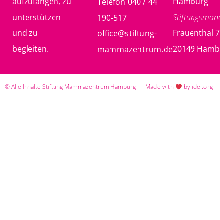
aufzufangen, zu
Hamburg
Telefon 040 / 44
unterstützen
Stiftungsma
190-517
und zu
Frauenthal 7
office@stiftung-
begleiten.
20149 Hamb
mammazentrum.de
© Alle Inhalte Stiftung Mammazentrum Hamburg
Made with
by idel.org