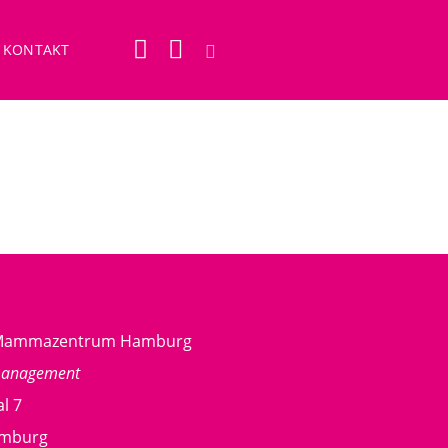
KONTAKT
g Mammazentrum Hamburg
management
l 7
amburg