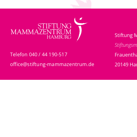
Stiftun
Stiftungs
Telefon 040 / 44 190-517
Frauentha
office@stiftung-mammazentrum.de
20149 H