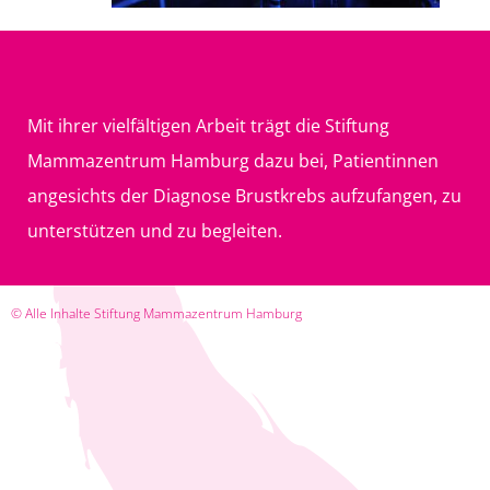
Mit ihrer vielfältigen Arbeit trägt die Stiftung
Mammazentrum Hamburg dazu bei, Patientinnen
angesichts der Diagnose Brustkrebs aufzufangen, zu
unterstützen und zu begleiten.
© Alle Inhalte Stiftung Mammazentrum Hamburg