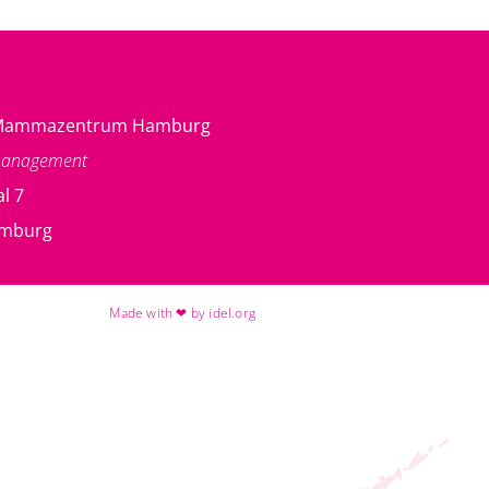
g Mammazentrum Hamburg
management
l 7
amburg
Made with ❤ by idel.org