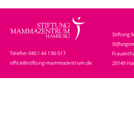
Stiftun
Stiftungs
Telefon 040 / 44 190-517
Frauentha
office@stiftung-mammazentrum.de
20149 H