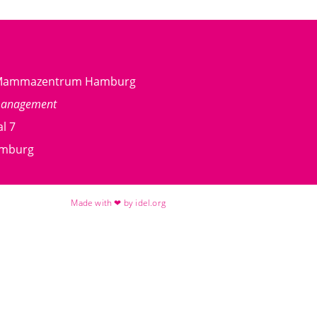
g Mammazentrum Hamburg
management
l 7
amburg
Made with ❤ by idel.org