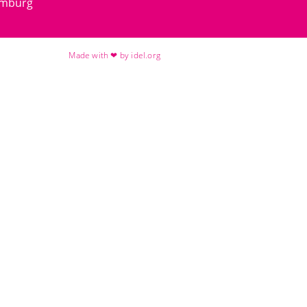
amburg
Made with ❤ by idel.org