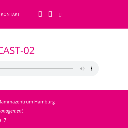
KONTAKT
AST-02
g Mammazentrum Hamburg
management
l 7