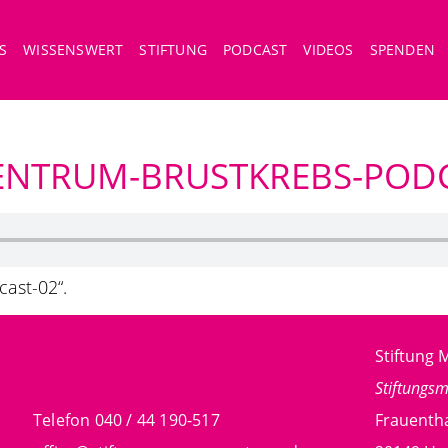
S
WISSENSWERT
STIFTUNG
PODCAST
VIDEOS
SPENDEN
NTRUM-BRUSTKREBS-PODC
ast-02“.
Stiftun
Stiftungs
Telefon 040 / 44 190-517
Frauentha