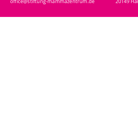
office@stiftung-mammazentrum.de
20149 H