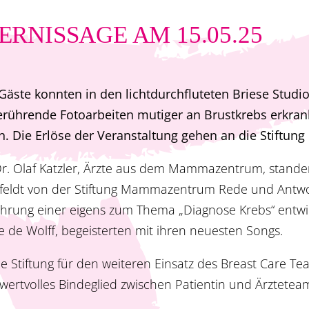
RNISSAGE AM 15.05.25
äste konnten in den lichtdurchfluteten Briese Studi
erührende Fotoarbeiten mutiger an Brustkrebs erkran
n. Die Erlöse der Veranstaltung gehen an die Stift
d Dr. Olaf Katzler, Ärzte aus dem Mammazentrum, stan
tfeldt von der Stiftung Mammazentrum Rede und Antwo
ührung einer eigens zum Thema „Diagnose Krebs“ entwic
de Wolff, begeisterten mit ihren neuesten Songs.
ie Stiftung für den weiteren Einsatz des Breast Care Tea
wertvolles Bindeglied zwischen Patientin und Ärzteteam