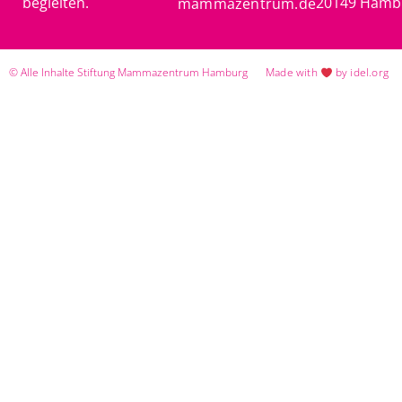
begleiten.
20149 Hamb
mammazentrum.de
© Alle Inhalte Stiftung Mammazentrum Hamburg
Made with
by idel.org