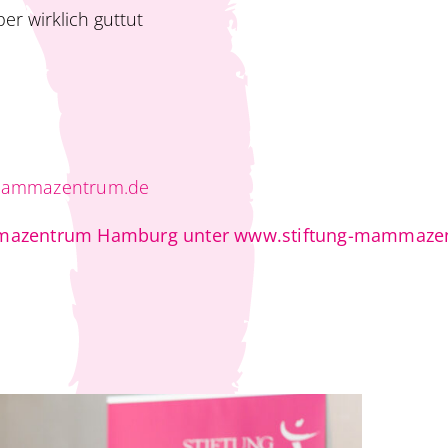
r wirklich guttut
-mammazentrum.de
Mammazentrum Hamburg unter www.stiftung-mammaze