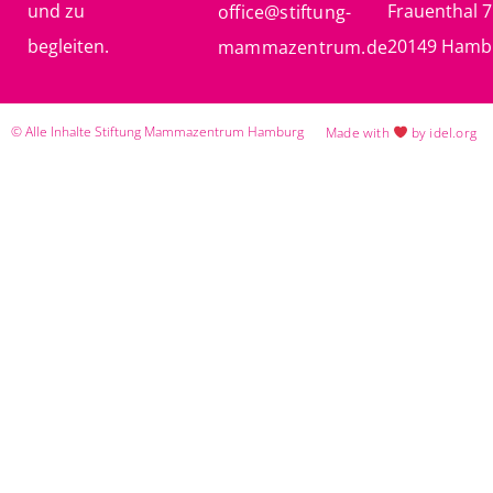
und zu
Frauenthal 7
office@stiftung-
begleiten.
20149 Hamb
mammazentrum.de
© Alle Inhalte Stiftung Mammazentrum Hamburg
Made with
by idel.org