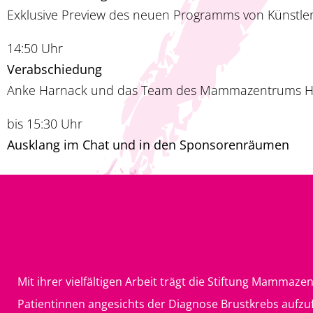
Exklusive Preview des neuen Programms von Künstleri
14:50 Uhr
Verabschiedung
Anke Harnack und das Team des Mammazentrums H
bis 15:30 Uhr
Ausklang im Chat und in den Sponsorenräumen
Mit ihrer vielfältigen Arbeit trägt die Stiftung Mamma
Patientinnen angesichts der Diagnose Brustkrebs aufzu