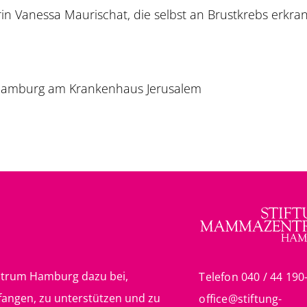
n Vanessa Maurischat, die selbst an Brustkrebs erkra
amburg am Krankenhaus Jerusalem
zentrum Hamburg dazu bei,
Telefon 040 / 44 190
fangen, zu unterstützen und zu
office@stiftung-